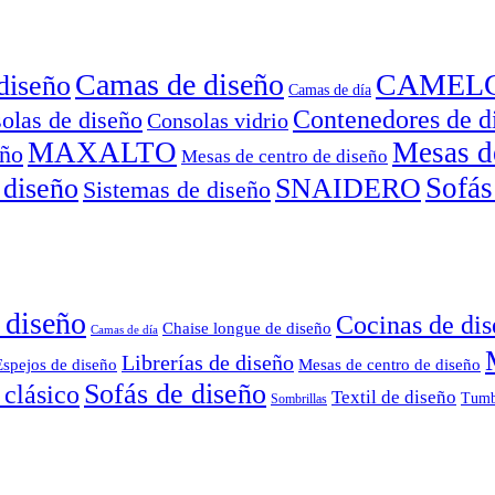
Camas de diseño
CAMEL
diseño
Camas de día
Contenedores de d
olas de diseño
Consolas vidrio
MAXALTO
Mesas d
eño
Mesas de centro de diseño
Sofás
 diseño
SNAIDERO
Sistemas de diseño
 diseño
Cocinas de di
Chaise longue de diseño
Camas de día
Librerías de diseño
Espejos de diseño
Mesas de centro de diseño
Sofás de diseño
 clásico
Textil de diseño
Tumb
Sombrillas