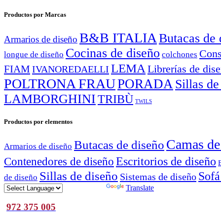
Productos por Marcas
B&B ITALIA
Butacas de 
Armarios de diseño
Cocinas de diseño
Cons
longue de diseño
colchones
LEMA
Librerías de dis
FIAM
IVANOREDAELLI
POLTRONA FRAU
PORADA
Sillas de
LAMBORGHINI
TRIBÙ
TWILS
Productos por elementos
Camas de
Butacas de diseño
Armarios de diseño
Escritorios de diseño
Contenedores de diseño
Sillas de diseño
Sofá
Sistemas de diseño
de diseño
Powered by
Translate
972 375 005