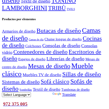
diseño
TONINO
Textil de diseño
LAMBORGHINI
TRIBÙ
TWILS
Productos por elementos
Camas
Butacas de diseño
Armarios de diseño
de diseño
Cocinas
Chaise longue de diseño
Camas de día
de diseño
Consolas de diseño
Consolas
Colchones
Escritorios de
Contenedores de diseño
vidrio
diseño
Librerías de diseño
Espejos de diseño
Mesas de
Mueble
Mesas de diseño
centro de diseño
clásico
Sillas de diseño
Muebles TV de diseño
Sofás de
Sofá clásico
Sistemas de diseño
diseño
Textil de diseño
Tumbonas de diseño
Sombrillas
Powered by
Translate
972 375 005