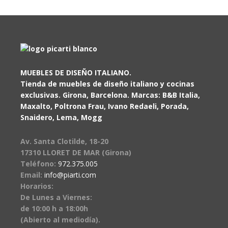
MUEBLES DE DISEÑO ITALIANO.
Tienda de muebles de diseño italiano y cocinas
exclusivas. Girona, Barcelona. Marcas: B&B Italia,
Maxalto, Poltrona Frau, Ivano Redaeli, Porada,
Snaidero, Lema, Mogg
Av. Santa Clotilde, 18-20
17310 LLORET DE MAR (Girona)
Teléfono:
972.375.005
Email:
info@piarti.com
Horarios:
De Lunes a Viernes:
de 10:00 h a 18:00h
(Abierto al mediodía).