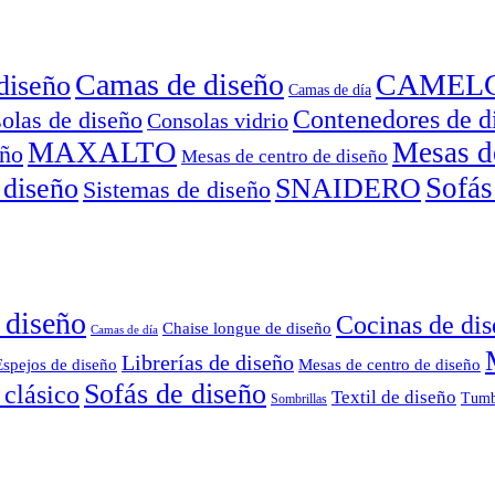
Camas de diseño
CAMEL
diseño
Camas de día
Contenedores de d
olas de diseño
Consolas vidrio
MAXALTO
Mesas d
eño
Mesas de centro de diseño
Sofás
 diseño
SNAIDERO
Sistemas de diseño
 diseño
Cocinas de di
Chaise longue de diseño
Camas de día
Librerías de diseño
Espejos de diseño
Mesas de centro de diseño
Sofás de diseño
 clásico
Textil de diseño
Tumb
Sombrillas