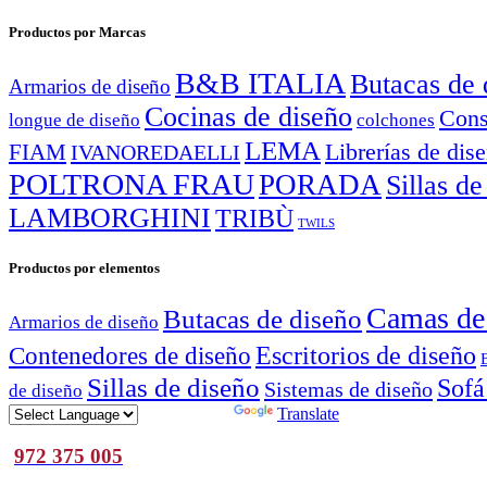
Productos por Marcas
B&B ITALIA
Butacas de 
Armarios de diseño
Cocinas de diseño
Cons
longue de diseño
colchones
LEMA
Librerías de dis
FIAM
IVANOREDAELLI
POLTRONA FRAU
PORADA
Sillas de
LAMBORGHINI
TRIBÙ
TWILS
Productos por elementos
Camas de
Butacas de diseño
Armarios de diseño
Escritorios de diseño
Contenedores de diseño
Sillas de diseño
Sofá
Sistemas de diseño
de diseño
Powered by
Translate
972 375 005