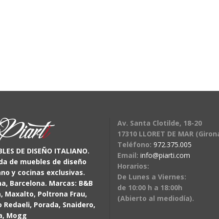
Av. Santa Clotilde, 18-20
17310 LLORET DE MAR (Giron
Teléfono:
972.375.005
LES DE DISEÑO ITALIANO.
Email:
info@piarti.com
da de muebles de diseño
Horarios:
ano y cocinas exclusivas.
De Lunes a Viernes:
na, Barcelona. Marcas: B&B
de 10:00 h a 18:00h
a, Maxalto, Poltrona Frau,
(Abierto al mediodía).
o Redaeli, Porada, Snaidero,
a, Mogg