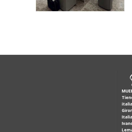
MUEB
Tien
itali
Giro
Itali
Ivan
Lem