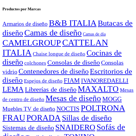
Productos por Marcas
B&B ITALIA
Butacas de
Armarios de diseño
Camas de diseño
diseño
Camas de día
CATTELAN
CAMELGROUP
ITALIA
Cocinas de
Chaise longue de diseño
diseño
Consolas de diseño
Consolas
colchones
Escritorios de
Contenedores de diseño
vidrio
diseño
FIAM
IVANOREDAELLI
Espejos de diseño
MAXALTO
LEMA
Librerías de diseño
Mesas
Mesas de diseño
MOGG
de centro de diseño
POLTRONA
NOCTIS
Muebles TV de diseño
FRAU
PORADA
Sillas de diseño
Sofás de
SNAIDERO
Sistemas de diseño