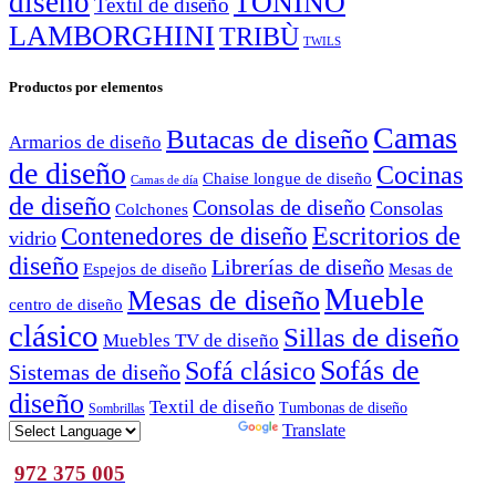
diseño
TONINO
Textil de diseño
LAMBORGHINI
TRIBÙ
TWILS
Productos por elementos
Camas
Butacas de diseño
Armarios de diseño
de diseño
Cocinas
Chaise longue de diseño
Camas de día
de diseño
Consolas de diseño
Consolas
Colchones
Escritorios de
Contenedores de diseño
vidrio
diseño
Librerías de diseño
Espejos de diseño
Mesas de
Mueble
Mesas de diseño
centro de diseño
clásico
Sillas de diseño
Muebles TV de diseño
Sofás de
Sofá clásico
Sistemas de diseño
diseño
Textil de diseño
Tumbonas de diseño
Sombrillas
Powered by
Translate
972 375 005