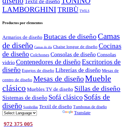
diseño
TONINO
Textil de diseño
LAMBORGHINI
TRIBÙ
TWILS
Productos por elementos
Camas
Butacas de diseño
Armarios de diseño
de diseño
Cocinas
Chaise longue de diseño
Camas de día
de diseño
Consolas de diseño
Consolas
Colchones
Escritorios de
Contenedores de diseño
vidrio
diseño
Librerías de diseño
Espejos de diseño
Mesas de
Mueble
Mesas de diseño
centro de diseño
clásico
Sillas de diseño
Muebles TV de diseño
Sofás de
Sofá clásico
Sistemas de diseño
diseño
Textil de diseño
Tumbonas de diseño
Sombrillas
Powered by
Translate
972 375 005