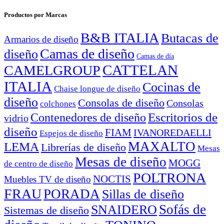
Productos por Marcas
B&B ITALIA
Butacas de
Armarios de diseño
Camas de diseño
diseño
Camas de día
CATTELAN
CAMELGROUP
ITALIA
Cocinas de
Chaise longue de diseño
diseño
Consolas de diseño
Consolas
colchones
Escritorios de
Contenedores de diseño
vidrio
diseño
FIAM
IVANOREDAELLI
Espejos de diseño
MAXALTO
LEMA
Librerías de diseño
Mesas
Mesas de diseño
MOGG
de centro de diseño
POLTRONA
NOCTIS
Muebles TV de diseño
FRAU
PORADA
Sillas de diseño
Sofás de
SNAIDERO
Sistemas de diseño