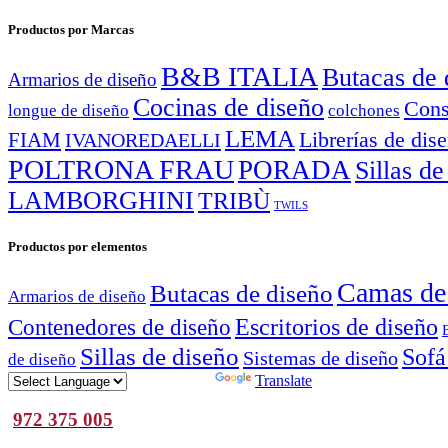
Productos por Marcas
B&B ITALIA
Butacas de 
Armarios de diseño
Cocinas de diseño
Cons
longue de diseño
colchones
LEMA
Librerías de dis
FIAM
IVANOREDAELLI
POLTRONA FRAU
PORADA
Sillas de
LAMBORGHINI
TRIBÙ
TWILS
Productos por elementos
Camas de
Butacas de diseño
Armarios de diseño
Escritorios de diseño
Contenedores de diseño
Sillas de diseño
Sofá
Sistemas de diseño
de diseño
Powered by
Translate
972 375 005