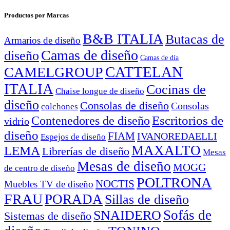
Productos por Marcas
B&B ITALIA
Butacas de
Armarios de diseño
Camas de diseño
diseño
Camas de día
CATTELAN
CAMELGROUP
ITALIA
Cocinas de
Chaise longue de diseño
diseño
Consolas de diseño
Consolas
colchones
Escritorios de
Contenedores de diseño
vidrio
diseño
FIAM
IVANOREDAELLI
Espejos de diseño
MAXALTO
LEMA
Librerías de diseño
Mesas
Mesas de diseño
MOGG
de centro de diseño
POLTRONA
NOCTIS
Muebles TV de diseño
FRAU
PORADA
Sillas de diseño
Sofás de
SNAIDERO
Sistemas de diseño