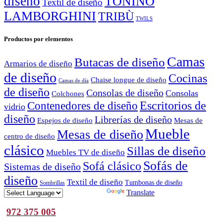
diseño
TONINO
Textil de diseño
LAMBORGHINI
TRIBÙ
TWILS
Productos por elementos
Camas
Butacas de diseño
Armarios de diseño
de diseño
Cocinas
Chaise longue de diseño
Camas de día
de diseño
Consolas de diseño
Consolas
Colchones
Escritorios de
Contenedores de diseño
vidrio
diseño
Librerías de diseño
Espejos de diseño
Mesas de
Mueble
Mesas de diseño
centro de diseño
clásico
Sillas de diseño
Muebles TV de diseño
Sofás de
Sofá clásico
Sistemas de diseño
diseño
Textil de diseño
Tumbonas de diseño
Sombrillas
Powered by
Translate
972 375 005