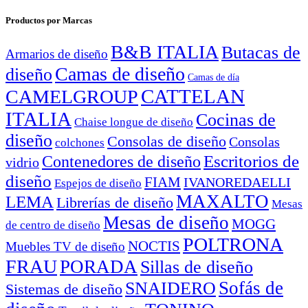
Productos por Marcas
B&B ITALIA
Butacas de
Armarios de diseño
Camas de diseño
diseño
Camas de día
CATTELAN
CAMELGROUP
ITALIA
Cocinas de
Chaise longue de diseño
diseño
Consolas de diseño
Consolas
colchones
Escritorios de
Contenedores de diseño
vidrio
diseño
FIAM
IVANOREDAELLI
Espejos de diseño
MAXALTO
LEMA
Librerías de diseño
Mesas
Mesas de diseño
MOGG
de centro de diseño
POLTRONA
NOCTIS
Muebles TV de diseño
FRAU
PORADA
Sillas de diseño
Sofás de
SNAIDERO
Sistemas de diseño