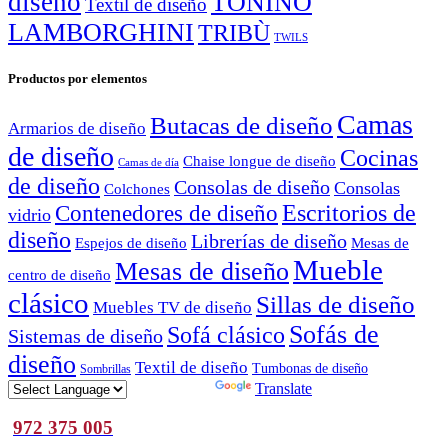
diseño
TONINO
Textil de diseño
LAMBORGHINI
TRIBÙ
TWILS
Productos por elementos
Camas
Butacas de diseño
Armarios de diseño
de diseño
Cocinas
Chaise longue de diseño
Camas de día
de diseño
Consolas de diseño
Consolas
Colchones
Escritorios de
Contenedores de diseño
vidrio
diseño
Librerías de diseño
Espejos de diseño
Mesas de
Mueble
Mesas de diseño
centro de diseño
clásico
Sillas de diseño
Muebles TV de diseño
Sofás de
Sofá clásico
Sistemas de diseño
diseño
Textil de diseño
Tumbonas de diseño
Sombrillas
Powered by
Translate
972 375 005