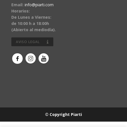
Email:
info@piarti.com
Horarios:
De Lunes a Viernes:
de 10:00 h a 18:00h
(Abierto al mediodía).
AVISO LEGAL
© Copyright Piarti