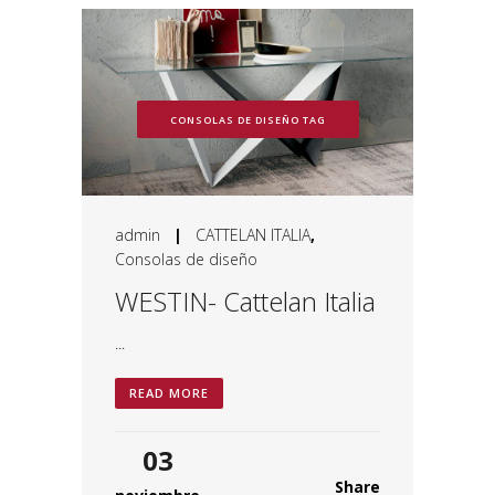
CONSOLAS DE DISEÑO TAG
admin
|
CATTELAN ITALIA
,
Consolas de diseño
WESTIN- Cattelan Italia
...
READ MORE
03
Share