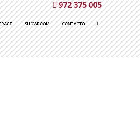
972 375 005
TRACT
SHOWROOM
CONTACTO
|
Contenedores de diseño
,
LEMA
STON – Lema
 MORE