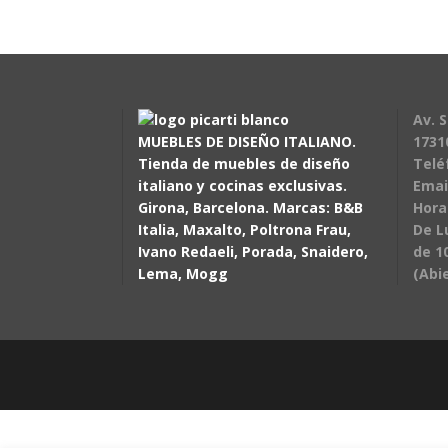
Av. S
MUEBLES DE DISEÑO ITALIANO.
1731
Tienda de muebles de diseño
Telé
italiano y cocinas exclusivas.
Emai
Girona, Barcelona. Marcas: B&B
Hora
Italia, Maxalto, Poltrona Frau,
De L
Ivano Redaeli, Porada, Snaidero,
de 10
Lema, Mogg
(Abi