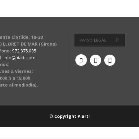
anta Clotilde, 18-20
AVISO LEGAL
0 LLORET DE MAR (Girona)
fono:
972.375.005
l:
info@piarti.com
rios:
unes a Viernes:
:00 h a 18:00h
erto al mediodía).
© Copyright Piarti