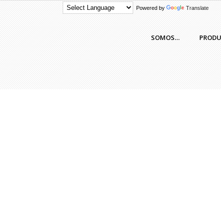
Powered by
Translate
SOMOS…
PROD
admin
|
Contenedores de diseño
,
LEMA
CONCHIGLIA – Lema
...
READ MORE