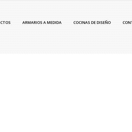
UCTOS
ARMARIOS A MEDIDA
COCINAS DE DISEÑO
CON
admin
|
Contenedores de diseño
,
LEMA
admin
PICTURE – Lema
WIN
...
...
READ MORE
READ