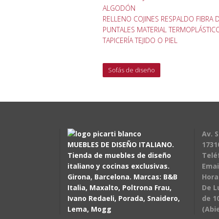
ALGODÓN
RELLENO COJINES RESPALDO FIBRA 
PUNTALES MATERIAL TERMOPLÁSTIC
TAPICERÍA TEJIDO O PIEL
Sofás de diseño
Av. S
MUEBLES DE DISEÑO ITALIANO.
1731
Tienda de muebles de diseño
Telé
italiano y cocinas exclusivas.
Emai
Girona, Barcelona. Marcas: B&B
Hora
Italia, Maxalto, Poltrona Frau,
De L
Ivano Redaeli, Porada, Snaidero,
de 10
Lema, Mogg
(Abi