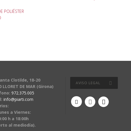
DE POLIÉSTER
O
anta Clotilde, 18-20
AVISO LEGAL
0 LLORET DE MAR (Girona)
fono:
972.375.005
l:
info@piarti.com
rios:
unes a Viernes:
:00 h a 18:00h
erto al mediodía).