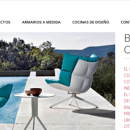
UCTOS
ARMARIOS A MEDIDA
COCINAS DE DISEÑO
CON
B
EL
CO
CO
IN
EL
DE
B&
PR
UR
CI