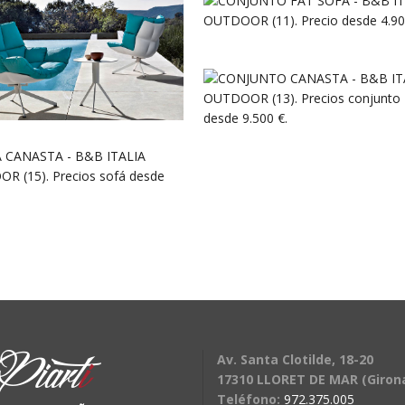
Av. Santa Clotilde, 18-20
17310 LLORET DE MAR (Giron
Teléfono:
972.375.005