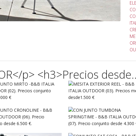
EL
CO
CO
IT
CR
ME
OR
OU
R</p> <h3>Precios desde..