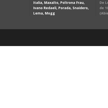
Italia, Maxalto, Poltrona Frau,
De L
Ivano Redaeli, Porada, Snaidero,
de 10
Lema, Mogg
(Abi