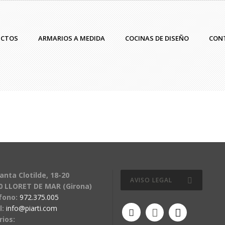
UCTOS
ARMARIOS A MEDIDA
COCINAS DE DISEÑO
CON
anta Clotilde, 18-20
AVISO LEGAL
0 LLORET DE MAR (Girona)
fono:
972.375.005
l:
info@piarti.com
rios: