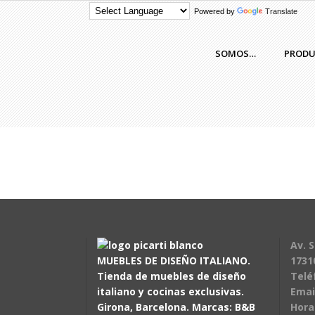
Powered by
Translate
SOMOS…
PROD
Av. S
MUEBLES DE DISEÑO ITALIANO.
1731
Tienda de muebles de diseño
Telé
italiano y cocinas exclusivas.
Emai
Girona, Barcelona. Marcas: B&B
Hora