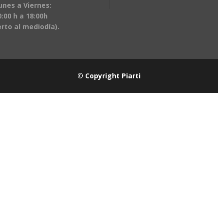
unes a Viernes:
:00 h a 18:00h
erto al mediodía).
© Copyright Piarti