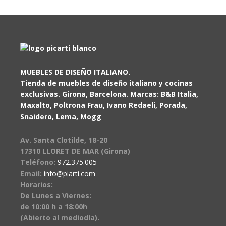
MUEBLES DE DISEÑO ITALIANO.
Tienda de muebles de diseño italiano y cocinas
exclusivas. Girona, Barcelona. Marcas: B&B Italia,
Maxalto, Poltrona Frau, Ivano Redaeli, Porada,
Snaidero, Lema, Mogg
Av. Santa Clotilde, 18-20
17310 LLORET DE MAR (Girona)
Teléfono:
972.375.005
Email:
info@piarti.com
Horarios:
De Lunes a Viernes:
de 10:00 h a 18:00h
(Abierto al mediodía).