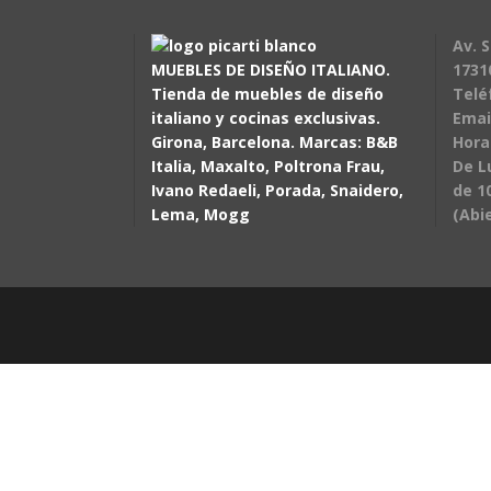
Av. S
MUEBLES DE DISEÑO ITALIANO.
1731
Tienda de muebles de diseño
Telé
italiano y cocinas exclusivas.
Emai
Girona, Barcelona. Marcas: B&B
Hora
Italia, Maxalto, Poltrona Frau,
De L
Ivano Redaeli, Porada, Snaidero,
de 10
Lema, Mogg
(Abi