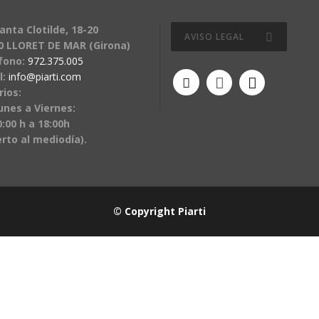
anta Clotilde, 18-20
AVISO LEGAL
0 LLORET DE MAR (Girona)
fono:
972.375.005
l:
info@piarti.com
rios:
unes a Viernes:
:00 h a 18:00h
erto al mediodía).
© Copyright Piarti