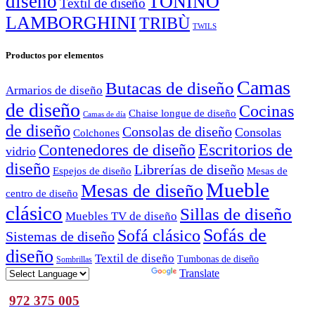
diseño
TONINO
Textil de diseño
LAMBORGHINI
TRIBÙ
TWILS
Productos por elementos
Camas
Butacas de diseño
Armarios de diseño
de diseño
Cocinas
Chaise longue de diseño
Camas de día
de diseño
Consolas de diseño
Consolas
Colchones
Escritorios de
Contenedores de diseño
vidrio
diseño
Librerías de diseño
Espejos de diseño
Mesas de
Mueble
Mesas de diseño
centro de diseño
clásico
Sillas de diseño
Muebles TV de diseño
Sofás de
Sofá clásico
Sistemas de diseño
diseño
Textil de diseño
Tumbonas de diseño
Sombrillas
Powered by
Translate
972 375 005