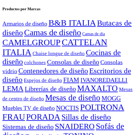
Productos por Marcas
B&B ITALIA
Butacas de
Armarios de diseño
Camas de diseño
diseño
Camas de día
CATTELAN
CAMELGROUP
ITALIA
Cocinas de
Chaise longue de diseño
diseño
Consolas de diseño
Consolas
colchones
Escritorios de
Contenedores de diseño
vidrio
diseño
FIAM
IVANOREDAELLI
Espejos de diseño
MAXALTO
LEMA
Librerías de diseño
Mesas
Mesas de diseño
MOGG
de centro de diseño
POLTRONA
NOCTIS
Muebles TV de diseño
FRAU
PORADA
Sillas de diseño
Sofás de
SNAIDERO
Sistemas de diseño