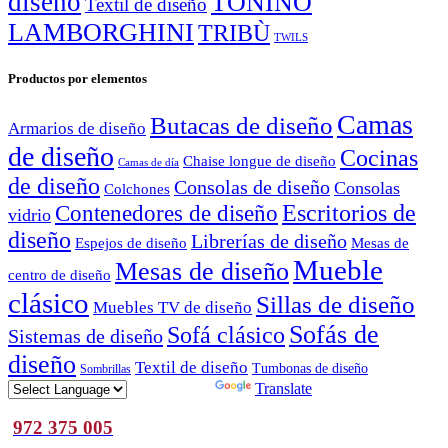
diseño
TONINO
Textil de diseño
LAMBORGHINI
TRIBÙ
TWILS
Productos por elementos
Camas
Butacas de diseño
Armarios de diseño
de diseño
Cocinas
Chaise longue de diseño
Camas de día
de diseño
Consolas de diseño
Consolas
Colchones
Escritorios de
Contenedores de diseño
vidrio
diseño
Librerías de diseño
Espejos de diseño
Mesas de
Mueble
Mesas de diseño
centro de diseño
clásico
Sillas de diseño
Muebles TV de diseño
Sofás de
Sofá clásico
Sistemas de diseño
diseño
Textil de diseño
Tumbonas de diseño
Sombrillas
Powered by
Translate
972 375 005