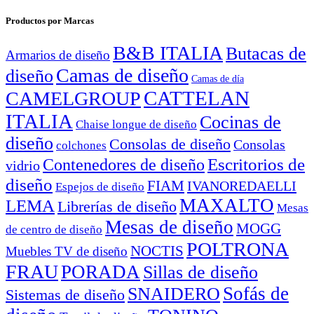
Productos por Marcas
B&B ITALIA
Butacas de
Armarios de diseño
Camas de diseño
diseño
Camas de día
CATTELAN
CAMELGROUP
ITALIA
Cocinas de
Chaise longue de diseño
diseño
Consolas de diseño
Consolas
colchones
Escritorios de
Contenedores de diseño
vidrio
diseño
FIAM
IVANOREDAELLI
Espejos de diseño
MAXALTO
LEMA
Librerías de diseño
Mesas
Mesas de diseño
MOGG
de centro de diseño
POLTRONA
NOCTIS
Muebles TV de diseño
FRAU
PORADA
Sillas de diseño
Sofás de
SNAIDERO
Sistemas de diseño