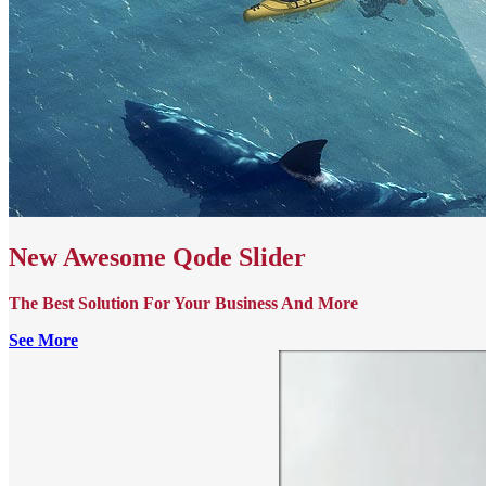
New Awesome Qode Slider
The Best Solution For Your Business And More
See More