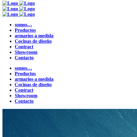
somos…
Productos
armarios a medida
Cocinas de diseño
Contract
Showroom
Contacto
somos…
Productos
armarios a medida
Cocinas de diseño
Contract
Showroom
Contacto