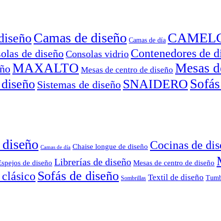
Camas de diseño
CAMEL
diseño
Camas de día
Contenedores de d
olas de diseño
Consolas vidrio
MAXALTO
Mesas d
eño
Mesas de centro de diseño
Sofás
 diseño
SNAIDERO
Sistemas de diseño
 diseño
Cocinas de di
Chaise longue de diseño
Camas de día
Librerías de diseño
Espejos de diseño
Mesas de centro de diseño
Sofás de diseño
 clásico
Textil de diseño
Tumb
Sombrillas