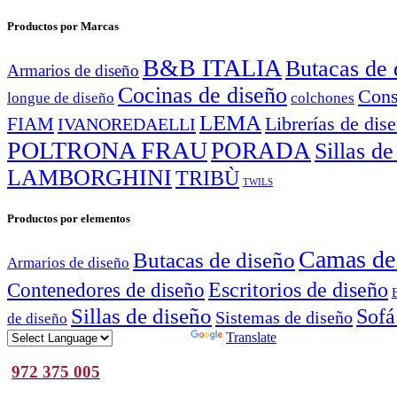
Productos por Marcas
B&B ITALIA
Butacas de 
Armarios de diseño
Cocinas de diseño
Cons
longue de diseño
colchones
LEMA
Librerías de dis
FIAM
IVANOREDAELLI
POLTRONA FRAU
PORADA
Sillas de
LAMBORGHINI
TRIBÙ
TWILS
Productos por elementos
Camas de
Butacas de diseño
Armarios de diseño
Escritorios de diseño
Contenedores de diseño
Sillas de diseño
Sofá
Sistemas de diseño
de diseño
Powered by
Translate
972 375 005