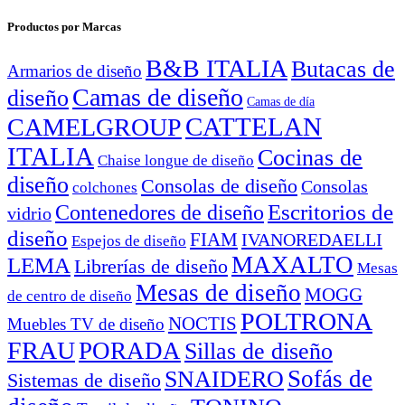
Productos por Marcas
B&B ITALIA
Butacas de
Armarios de diseño
Camas de diseño
diseño
Camas de día
CATTELAN
CAMELGROUP
ITALIA
Cocinas de
Chaise longue de diseño
diseño
Consolas de diseño
Consolas
colchones
Escritorios de
Contenedores de diseño
vidrio
diseño
FIAM
IVANOREDAELLI
Espejos de diseño
MAXALTO
LEMA
Librerías de diseño
Mesas
Mesas de diseño
MOGG
de centro de diseño
POLTRONA
NOCTIS
Muebles TV de diseño
FRAU
PORADA
Sillas de diseño
Sofás de
SNAIDERO
Sistemas de diseño