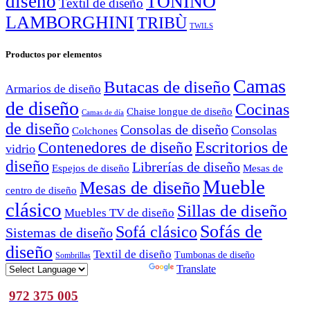
diseño
TONINO
Textil de diseño
LAMBORGHINI
TRIBÙ
TWILS
Productos por elementos
Camas
Butacas de diseño
Armarios de diseño
de diseño
Cocinas
Chaise longue de diseño
Camas de día
de diseño
Consolas de diseño
Consolas
Colchones
Escritorios de
Contenedores de diseño
vidrio
diseño
Librerías de diseño
Espejos de diseño
Mesas de
Mueble
Mesas de diseño
centro de diseño
clásico
Sillas de diseño
Muebles TV de diseño
Sofás de
Sofá clásico
Sistemas de diseño
diseño
Textil de diseño
Tumbonas de diseño
Sombrillas
Powered by
Translate
972 375 005