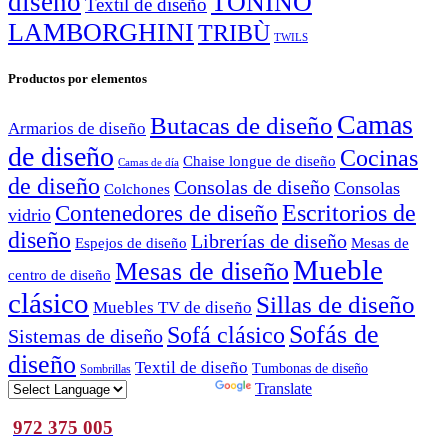
diseño
TONINO
Textil de diseño
LAMBORGHINI
TRIBÙ
TWILS
Productos por elementos
Camas
Butacas de diseño
Armarios de diseño
de diseño
Cocinas
Chaise longue de diseño
Camas de día
de diseño
Consolas de diseño
Consolas
Colchones
Escritorios de
Contenedores de diseño
vidrio
diseño
Librerías de diseño
Espejos de diseño
Mesas de
Mueble
Mesas de diseño
centro de diseño
clásico
Sillas de diseño
Muebles TV de diseño
Sofás de
Sofá clásico
Sistemas de diseño
diseño
Textil de diseño
Tumbonas de diseño
Sombrillas
Powered by
Translate
972 375 005