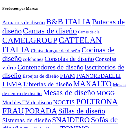
Productos por Marcas
B&B ITALIA
Butacas de
Armarios de diseño
Camas de diseño
diseño
Camas de día
CATTELAN
CAMELGROUP
ITALIA
Cocinas de
Chaise longue de diseño
diseño
Consolas de diseño
Consolas
colchones
Escritorios de
Contenedores de diseño
vidrio
diseño
FIAM
IVANOREDAELLI
Espejos de diseño
MAXALTO
LEMA
Librerías de diseño
Mesas
Mesas de diseño
MOGG
de centro de diseño
POLTRONA
NOCTIS
Muebles TV de diseño
FRAU
PORADA
Sillas de diseño
Sofás de
SNAIDERO
Sistemas de diseño