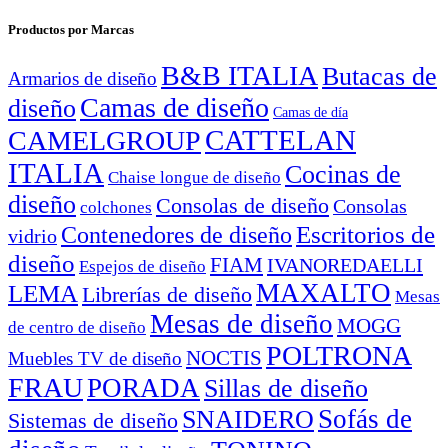
Productos por Marcas
B&B ITALIA
Butacas de
Armarios de diseño
Camas de diseño
diseño
Camas de día
CATTELAN
CAMELGROUP
ITALIA
Cocinas de
Chaise longue de diseño
diseño
Consolas de diseño
Consolas
colchones
Escritorios de
Contenedores de diseño
vidrio
diseño
FIAM
IVANOREDAELLI
Espejos de diseño
MAXALTO
LEMA
Librerías de diseño
Mesas
Mesas de diseño
MOGG
de centro de diseño
POLTRONA
NOCTIS
Muebles TV de diseño
FRAU
PORADA
Sillas de diseño
Sofás de
SNAIDERO
Sistemas de diseño