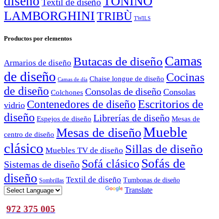
diseño
TONINO
Textil de diseño
LAMBORGHINI
TRIBÙ
TWILS
Productos por elementos
Camas
Butacas de diseño
Armarios de diseño
de diseño
Cocinas
Chaise longue de diseño
Camas de día
de diseño
Consolas de diseño
Consolas
Colchones
Escritorios de
Contenedores de diseño
vidrio
diseño
Librerías de diseño
Espejos de diseño
Mesas de
Mueble
Mesas de diseño
centro de diseño
clásico
Sillas de diseño
Muebles TV de diseño
Sofás de
Sofá clásico
Sistemas de diseño
diseño
Textil de diseño
Tumbonas de diseño
Sombrillas
Powered by
Translate
972 375 005