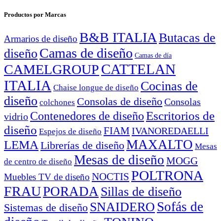
Productos por Marcas
B&B ITALIA
Butacas de
Armarios de diseño
Camas de diseño
diseño
Camas de día
CATTELAN
CAMELGROUP
ITALIA
Cocinas de
Chaise longue de diseño
diseño
Consolas de diseño
Consolas
colchones
Escritorios de
Contenedores de diseño
vidrio
diseño
FIAM
IVANOREDAELLI
Espejos de diseño
MAXALTO
LEMA
Librerías de diseño
Mesas
Mesas de diseño
MOGG
de centro de diseño
POLTRONA
NOCTIS
Muebles TV de diseño
FRAU
PORADA
Sillas de diseño
Sofás de
SNAIDERO
Sistemas de diseño