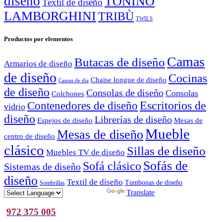
diseño
TONINO
Textil de diseño
LAMBORGHINI
TRIBÙ
TWILS
Productos por elementos
Camas
Butacas de diseño
Armarios de diseño
de diseño
Cocinas
Chaise longue de diseño
Camas de día
de diseño
Consolas de diseño
Consolas
Colchones
Escritorios de
Contenedores de diseño
vidrio
diseño
Librerías de diseño
Espejos de diseño
Mesas de
Mueble
Mesas de diseño
centro de diseño
clásico
Sillas de diseño
Muebles TV de diseño
Sofás de
Sofá clásico
Sistemas de diseño
diseño
Textil de diseño
Tumbonas de diseño
Sombrillas
Powered by
Translate
972 375 005