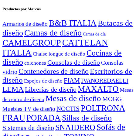
Productos por Marcas
B&B ITALIA
Butacas de
Armarios de diseño
Camas de diseño
diseño
Camas de día
CATTELAN
CAMELGROUP
ITALIA
Cocinas de
Chaise longue de diseño
diseño
Consolas de diseño
Consolas
colchones
Escritorios de
Contenedores de diseño
vidrio
diseño
FIAM
IVANOREDAELLI
Espejos de diseño
MAXALTO
LEMA
Librerías de diseño
Mesas
Mesas de diseño
MOGG
de centro de diseño
POLTRONA
NOCTIS
Muebles TV de diseño
FRAU
PORADA
Sillas de diseño
Sofás de
SNAIDERO
Sistemas de diseño