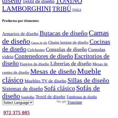
diseño
TONINO
Textil de diseño
LAMBORGHINI
TRIBÙ
TWILS
Productos por elementos
Camas
Butacas de diseño
Armarios de diseño
de diseño
Cocinas
Chaise longue de diseño
Camas de día
de diseño
Consolas de diseño
Consolas
Colchones
Escritorios de
Contenedores de diseño
vidrio
diseño
Librerías de diseño
Espejos de diseño
Mesas de
Mueble
Mesas de diseño
centro de diseño
clásico
Sillas de diseño
Muebles TV de diseño
Sofás de
Sofá clásico
Sistemas de diseño
diseño
Textil de diseño
Tumbonas de diseño
Sombrillas
Powered by
Translate
972 375 005