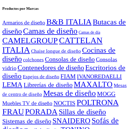
Productos por Marcas
B&B ITALIA
Butacas de
Armarios de diseño
Camas de diseño
diseño
Camas de día
CATTELAN
CAMELGROUP
ITALIA
Cocinas de
Chaise longue de diseño
diseño
Consolas de diseño
Consolas
colchones
Escritorios de
Contenedores de diseño
vidrio
diseño
FIAM
IVANOREDAELLI
Espejos de diseño
MAXALTO
LEMA
Librerías de diseño
Mesas
Mesas de diseño
MOGG
de centro de diseño
POLTRONA
NOCTIS
Muebles TV de diseño
FRAU
PORADA
Sillas de diseño
Sofás de
SNAIDERO
Sistemas de diseño