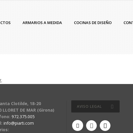
UCTOS
ARMARIOS A MEDIDA
COCINAS DE DISEÑO
CON
anta Clotilde, 18-20
AVISO LEGAL
0 LLORET DE MAR (Girona)
fono:
972.375.005
l:
info@piarti.com
rios: