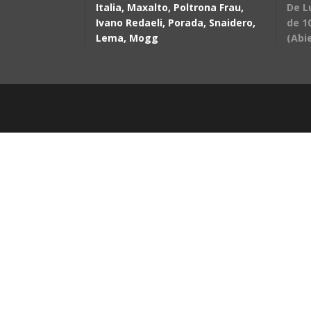
Italia, Maxalto, Poltrona Frau,
De L
Ivano Redaeli, Porada, Snaidero,
de 10
Lema, Mogg
(Abi