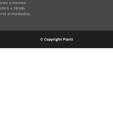
unes a Viernes:
:00 h a 18:00h
erto al mediodía).
© Copyright Piarti