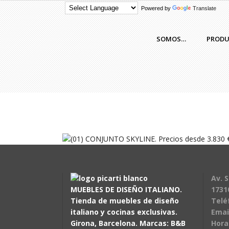
Powered by
Translate
SOMOS…
PROD
Av. S
MUEBLES DE DISEÑO ITALIANO.
1731
Tienda de muebles de diseño
Telé
italiano y cocinas exclusivas.
Emai
Girona, Barcelona. Marcas: B&B
Hora