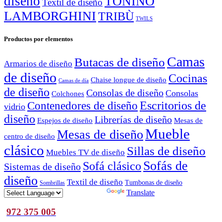
diseño
TONINO
Textil de diseño
LAMBORGHINI
TRIBÙ
TWILS
Productos por elementos
Camas
Butacas de diseño
Armarios de diseño
de diseño
Cocinas
Chaise longue de diseño
Camas de día
de diseño
Consolas de diseño
Consolas
Colchones
Escritorios de
Contenedores de diseño
vidrio
diseño
Librerías de diseño
Espejos de diseño
Mesas de
Mueble
Mesas de diseño
centro de diseño
clásico
Sillas de diseño
Muebles TV de diseño
Sofás de
Sofá clásico
Sistemas de diseño
diseño
Textil de diseño
Tumbonas de diseño
Sombrillas
Powered by
Translate
972 375 005