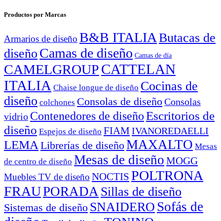
Productos por Marcas
B&B ITALIA
Butacas de
Armarios de diseño
Camas de diseño
diseño
Camas de día
CATTELAN
CAMELGROUP
ITALIA
Cocinas de
Chaise longue de diseño
diseño
Consolas de diseño
Consolas
colchones
Escritorios de
Contenedores de diseño
vidrio
diseño
FIAM
IVANOREDAELLI
Espejos de diseño
MAXALTO
LEMA
Librerías de diseño
Mesas
Mesas de diseño
MOGG
de centro de diseño
POLTRONA
NOCTIS
Muebles TV de diseño
FRAU
PORADA
Sillas de diseño
Sofás de
SNAIDERO
Sistemas de diseño