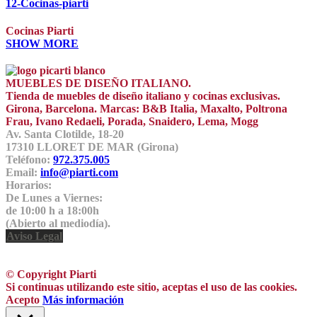
12-Cocinas-piarti
Cocinas Piarti
SHOW MORE
MUEBLES DE DISEÑO ITALIANO.
Tienda de muebles de diseño italiano y cocinas exclusivas.
Girona, Barcelona. Marcas: B&B Italia, Maxalto, Poltrona
Frau, Ivano Redaeli, Porada, Snaidero, Lema, Mogg
Av. Santa Clotilde, 18-20
17310 LLORET DE MAR (Girona)
Teléfono:
972.375.005
Email:
info@piarti.com
Horarios:
De Lunes a Viernes:
de 10:00 h a 18:00h
(Abierto al mediodía).
Aviso Legal
© Copyright Piarti
Si continuas utilizando este sitio, aceptas el uso de las cookies.
Acepto
Más información