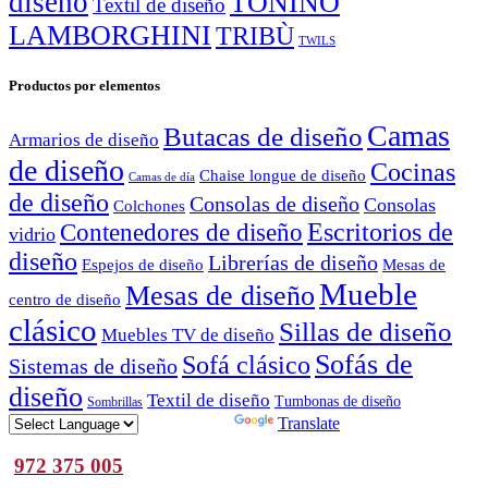
diseño
TONINO
Textil de diseño
LAMBORGHINI
TRIBÙ
TWILS
Productos por elementos
Camas
Butacas de diseño
Armarios de diseño
de diseño
Cocinas
Chaise longue de diseño
Camas de día
de diseño
Consolas de diseño
Consolas
Colchones
Escritorios de
Contenedores de diseño
vidrio
diseño
Librerías de diseño
Espejos de diseño
Mesas de
Mueble
Mesas de diseño
centro de diseño
clásico
Sillas de diseño
Muebles TV de diseño
Sofás de
Sofá clásico
Sistemas de diseño
diseño
Textil de diseño
Tumbonas de diseño
Sombrillas
Powered by
Translate
972 375 005