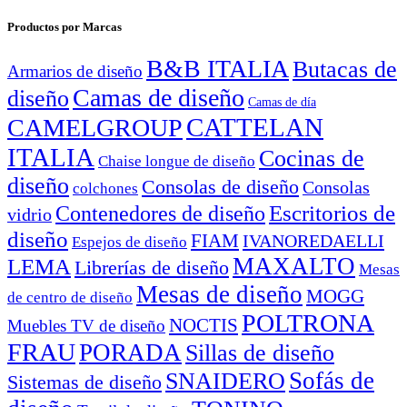
Productos por Marcas
B&B ITALIA
Butacas de
Armarios de diseño
Camas de diseño
diseño
Camas de día
CATTELAN
CAMELGROUP
ITALIA
Cocinas de
Chaise longue de diseño
diseño
Consolas de diseño
Consolas
colchones
Escritorios de
Contenedores de diseño
vidrio
diseño
FIAM
IVANOREDAELLI
Espejos de diseño
MAXALTO
LEMA
Librerías de diseño
Mesas
Mesas de diseño
MOGG
de centro de diseño
POLTRONA
NOCTIS
Muebles TV de diseño
FRAU
PORADA
Sillas de diseño
Sofás de
SNAIDERO
Sistemas de diseño