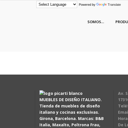
Powered by
Translate
SOMOS…
PROD
Av. S
MUEBLES DE DISEÑO ITALIANO.
1731
Tienda de muebles de diseño
Telé
italiano y cocinas exclusivas.
Emai
Girona, Barcelona. Marcas: B&B
Hora
Italia, Maxalto, Poltrona Frau,
De L