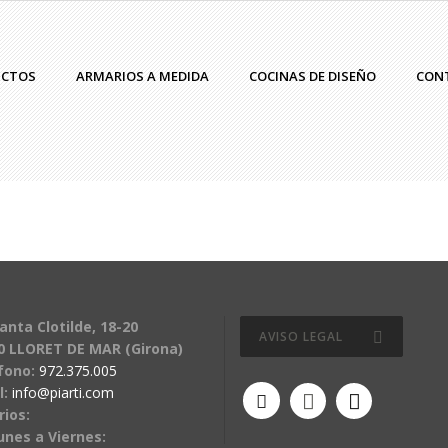
UCTOS
ARMARIOS A MEDIDA
COCINAS DE DISEÑO
CON
anta Clotilde, 18-20
AVISO LEGAL
0 LLORET DE MAR (Girona)
fono:
972.375.005
l:
info@piarti.com
rios:
unes a Viernes: