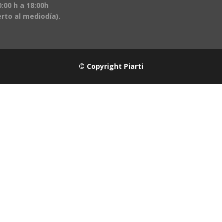
:00 h a 18:00h
erto al mediodía).
© Copyright Piarti