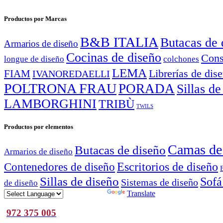
Productos por Marcas
B&B ITALIA
Butacas de 
Armarios de diseño
Cocinas de diseño
Cons
longue de diseño
colchones
LEMA
Librerías de dis
FIAM
IVANOREDAELLI
POLTRONA FRAU
PORADA
Sillas de
LAMBORGHINI
TRIBÙ
TWILS
Productos por elementos
Camas de
Butacas de diseño
Armarios de diseño
Escritorios de diseño
Contenedores de diseño
Sillas de diseño
Sofá
Sistemas de diseño
de diseño
Powered by
Translate
972 375 005