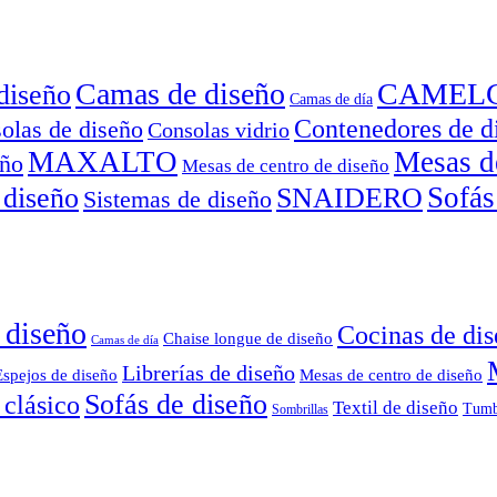
Camas de diseño
CAMEL
diseño
Camas de día
Contenedores de d
olas de diseño
Consolas vidrio
MAXALTO
Mesas d
eño
Mesas de centro de diseño
Sofás
 diseño
SNAIDERO
Sistemas de diseño
 diseño
Cocinas de di
Chaise longue de diseño
Camas de día
Librerías de diseño
Espejos de diseño
Mesas de centro de diseño
Sofás de diseño
 clásico
Textil de diseño
Tumb
Sombrillas