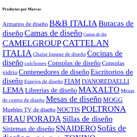
Productos por Marcas
B&B ITALIA
Butacas de
Armarios de diseño
Camas de diseño
diseño
Camas de día
CATTELAN
CAMELGROUP
ITALIA
Cocinas de
Chaise longue de diseño
diseño
Consolas de diseño
Consolas
colchones
Escritorios de
Contenedores de diseño
vidrio
diseño
FIAM
IVANOREDAELLI
Espejos de diseño
MAXALTO
LEMA
Librerías de diseño
Mesas
Mesas de diseño
MOGG
de centro de diseño
POLTRONA
NOCTIS
Muebles TV de diseño
FRAU
PORADA
Sillas de diseño
Sofás de
SNAIDERO
Sistemas de diseño