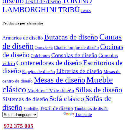
diseño
TONINO
Textil de diseño
LAMBORGHINI
TRIBÙ
TWILS
Productos por elementos
Camas
Butacas de diseño
Armarios de diseño
de diseño
Cocinas
Chaise longue de diseño
Camas de día
de diseño
Consolas de diseño
Consolas
Colchones
Escritorios de
Contenedores de diseño
vidrio
diseño
Librerías de diseño
Espejos de diseño
Mesas de
Mueble
Mesas de diseño
centro de diseño
clásico
Sillas de diseño
Muebles TV de diseño
Sofás de
Sofá clásico
Sistemas de diseño
diseño
Textil de diseño
Tumbonas de diseño
Sombrillas
Powered by
Translate
972 375 005