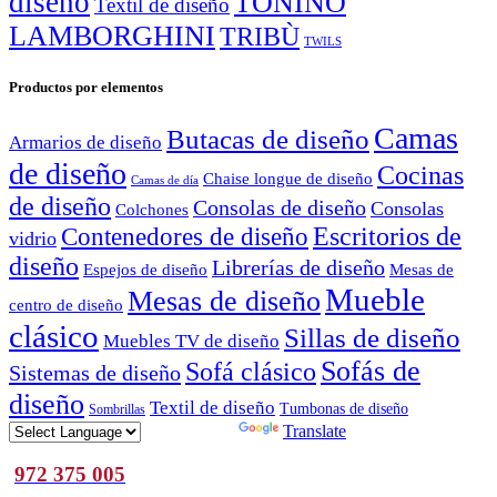
diseño
TONINO
Textil de diseño
LAMBORGHINI
TRIBÙ
TWILS
Productos por elementos
Camas
Butacas de diseño
Armarios de diseño
de diseño
Cocinas
Chaise longue de diseño
Camas de día
de diseño
Consolas de diseño
Consolas
Colchones
Escritorios de
Contenedores de diseño
vidrio
diseño
Librerías de diseño
Espejos de diseño
Mesas de
Mueble
Mesas de diseño
centro de diseño
clásico
Sillas de diseño
Muebles TV de diseño
Sofás de
Sofá clásico
Sistemas de diseño
diseño
Textil de diseño
Tumbonas de diseño
Sombrillas
Powered by
Translate
972 375 005