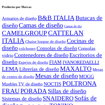
Productos por Marcas
B&B ITALIA
Butacas de
Armarios de diseño
Camas de diseño
diseño
Camas de día
CATTELAN
CAMELGROUP
ITALIA
Cocinas de
Chaise longue de diseño
diseño
Consolas de diseño
Consolas
colchones
Escritorios de
Contenedores de diseño
vidrio
diseño
FIAM
IVANOREDAELLI
Espejos de diseño
MAXALTO
LEMA
Librerías de diseño
Mesas
Mesas de diseño
MOGG
de centro de diseño
POLTRONA
NOCTIS
Muebles TV de diseño
FRAU
PORADA
Sillas de diseño
Sofás de
SNAIDERO
Sistemas de diseño