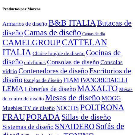
Productos por Marcas
B&B ITALIA
Butacas de
Armarios de diseño
Camas de diseño
diseño
Camas de día
CATTELAN
CAMELGROUP
ITALIA
Cocinas de
Chaise longue de diseño
diseño
Consolas de diseño
Consolas
colchones
Escritorios de
Contenedores de diseño
vidrio
diseño
FIAM
IVANOREDAELLI
Espejos de diseño
MAXALTO
LEMA
Librerías de diseño
Mesas
Mesas de diseño
MOGG
de centro de diseño
POLTRONA
NOCTIS
Muebles TV de diseño
FRAU
PORADA
Sillas de diseño
Sofás de
SNAIDERO
Sistemas de diseño