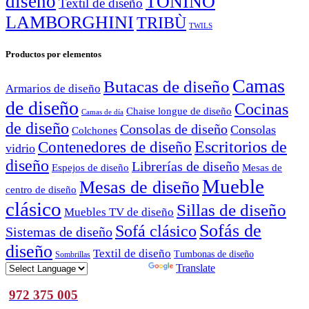
diseño
TONINO
Textil de diseño
LAMBORGHINI
TRIBÙ
TWILS
Productos por elementos
Camas
Butacas de diseño
Armarios de diseño
de diseño
Cocinas
Chaise longue de diseño
Camas de día
de diseño
Consolas de diseño
Consolas
Colchones
Escritorios de
Contenedores de diseño
vidrio
diseño
Librerías de diseño
Espejos de diseño
Mesas de
Mueble
Mesas de diseño
centro de diseño
clásico
Sillas de diseño
Muebles TV de diseño
Sofás de
Sofá clásico
Sistemas de diseño
diseño
Textil de diseño
Tumbonas de diseño
Sombrillas
Powered by
Translate
972 375 005