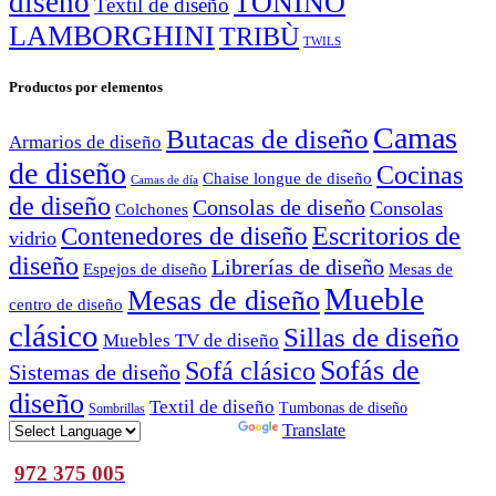
diseño
TONINO
Textil de diseño
LAMBORGHINI
TRIBÙ
TWILS
Productos por elementos
Camas
Butacas de diseño
Armarios de diseño
de diseño
Cocinas
Chaise longue de diseño
Camas de día
de diseño
Consolas de diseño
Consolas
Colchones
Escritorios de
Contenedores de diseño
vidrio
diseño
Librerías de diseño
Espejos de diseño
Mesas de
Mueble
Mesas de diseño
centro de diseño
clásico
Sillas de diseño
Muebles TV de diseño
Sofás de
Sofá clásico
Sistemas de diseño
diseño
Textil de diseño
Tumbonas de diseño
Sombrillas
Powered by
Translate
972 375 005