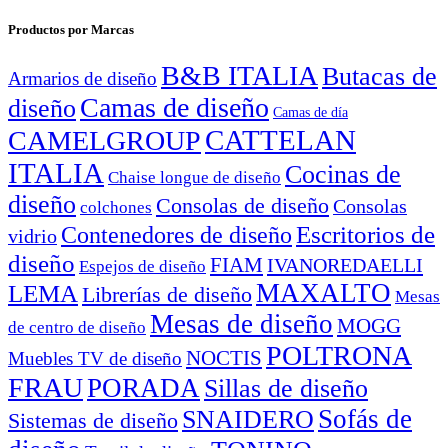
Productos por Marcas
B&B ITALIA
Butacas de
Armarios de diseño
Camas de diseño
diseño
Camas de día
CATTELAN
CAMELGROUP
ITALIA
Cocinas de
Chaise longue de diseño
diseño
Consolas de diseño
Consolas
colchones
Escritorios de
Contenedores de diseño
vidrio
diseño
FIAM
IVANOREDAELLI
Espejos de diseño
MAXALTO
LEMA
Librerías de diseño
Mesas
Mesas de diseño
MOGG
de centro de diseño
POLTRONA
NOCTIS
Muebles TV de diseño
FRAU
PORADA
Sillas de diseño
Sofás de
SNAIDERO
Sistemas de diseño