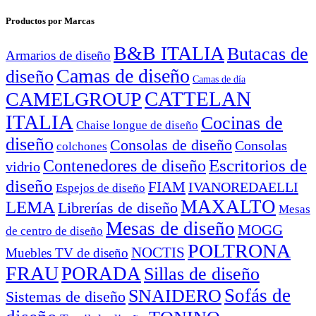
Productos por Marcas
B&B ITALIA
Butacas de
Armarios de diseño
Camas de diseño
diseño
Camas de día
CATTELAN
CAMELGROUP
ITALIA
Cocinas de
Chaise longue de diseño
diseño
Consolas de diseño
Consolas
colchones
Escritorios de
Contenedores de diseño
vidrio
diseño
FIAM
IVANOREDAELLI
Espejos de diseño
MAXALTO
LEMA
Librerías de diseño
Mesas
Mesas de diseño
MOGG
de centro de diseño
POLTRONA
NOCTIS
Muebles TV de diseño
FRAU
PORADA
Sillas de diseño
Sofás de
SNAIDERO
Sistemas de diseño