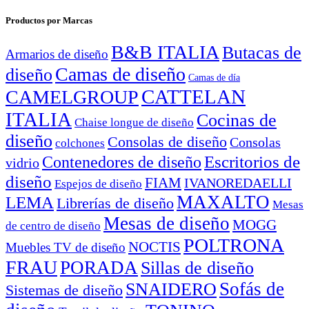
Productos por Marcas
B&B ITALIA
Butacas de
Armarios de diseño
Camas de diseño
diseño
Camas de día
CATTELAN
CAMELGROUP
ITALIA
Cocinas de
Chaise longue de diseño
diseño
Consolas de diseño
Consolas
colchones
Escritorios de
Contenedores de diseño
vidrio
diseño
FIAM
IVANOREDAELLI
Espejos de diseño
MAXALTO
LEMA
Librerías de diseño
Mesas
Mesas de diseño
MOGG
de centro de diseño
POLTRONA
NOCTIS
Muebles TV de diseño
FRAU
PORADA
Sillas de diseño
Sofás de
SNAIDERO
Sistemas de diseño