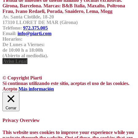
Tienda de muebles de diseño italiano y cocinas exclusivas.
Girona, Barcelona. Marcas: B&B Italia, Maxalto, Poltrona
Frau, Ivano Redaeli, Porada, Snaidero, Lema, Mogg
Av. Santa Clotilde, 18-20
17310 LLORET DE MAR (Girona)
Teléfono:
972.375.005
Email:
info@piarti.com
Horarios:
De Lunes a Viernes:
de 10:00 h a 18:00h
(Abierto al mediodía).
Aviso Legal
© Copyright Piarti
Si continuas utilizando este sitio, aceptas el uso de las cookies.
Acepto
Más información
Cerrar
Privacy Overview
This website uses cookies to improve your experience while you
navigate through the website. Out of these, the cookies that are