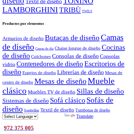
diseño
TONINO
Textil de diseño
LAMBORGHINI
TRIBÙ
TWILS
Productos por elementos
Camas
Butacas de diseño
Armarios de diseño
de diseño
Cocinas
Chaise longue de diseño
Camas de día
de diseño
Consolas de diseño
Consolas
Colchones
Escritorios de
Contenedores de diseño
vidrio
diseño
Librerías de diseño
Espejos de diseño
Mesas de
Mueble
Mesas de diseño
centro de diseño
clásico
Sillas de diseño
Muebles TV de diseño
Sofás de
Sofá clásico
Sistemas de diseño
diseño
Textil de diseño
Tumbonas de diseño
Sombrillas
Powered by
Translate
972 375 005