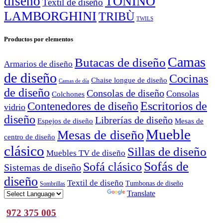
diseño
TONINO
Textil de diseño
LAMBORGHINI
TRIBÙ
TWILS
Productos por elementos
Camas
Butacas de diseño
Armarios de diseño
de diseño
Cocinas
Chaise longue de diseño
Camas de día
de diseño
Consolas de diseño
Consolas
Colchones
Escritorios de
Contenedores de diseño
vidrio
diseño
Librerías de diseño
Espejos de diseño
Mesas de
Mueble
Mesas de diseño
centro de diseño
clásico
Sillas de diseño
Muebles TV de diseño
Sofás de
Sofá clásico
Sistemas de diseño
diseño
Textil de diseño
Tumbonas de diseño
Sombrillas
Powered by
Translate
972 375 005