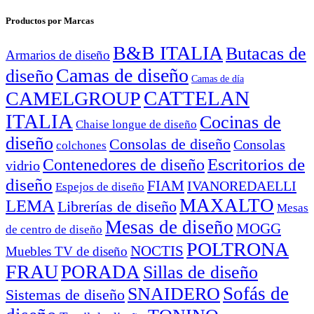
Productos por Marcas
B&B ITALIA
Butacas de
Armarios de diseño
Camas de diseño
diseño
Camas de día
CATTELAN
CAMELGROUP
ITALIA
Cocinas de
Chaise longue de diseño
diseño
Consolas de diseño
Consolas
colchones
Escritorios de
Contenedores de diseño
vidrio
diseño
FIAM
IVANOREDAELLI
Espejos de diseño
MAXALTO
LEMA
Librerías de diseño
Mesas
Mesas de diseño
MOGG
de centro de diseño
POLTRONA
NOCTIS
Muebles TV de diseño
FRAU
PORADA
Sillas de diseño
Sofás de
SNAIDERO
Sistemas de diseño