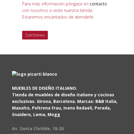
Para más información póngase en
contacto
con nosotros o visite nuestra tienda.
Estaremos encantados de atenderle.
Colchones
MUEBLES DE DISEÑO ITALIANO.
Tienda de muebles de diseño italiano y cocinas
exclusivas. Girona, Barcelona. Marcas: B&B Italia,
Maxalto, Poltrona Frau, Ivano Redaeli, Porada,
Snaidero, Lema, Mogg
Av. Santa Clotilde, 18-20