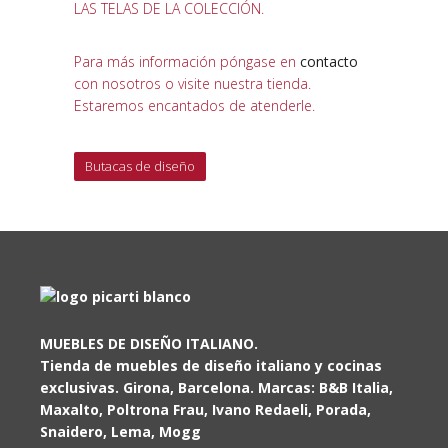
LAS TELAS DE LA COLECCIÓN.
Para más información póngase en
contacto
con nosotros o visite nuestra tienda.
Estaremos encantados de atenderle.
Butacas de diseño
MUEBLES DE DISEÑO ITALIANO.
Tienda de muebles de diseño italiano y cocinas
exclusivas. Girona, Barcelona. Marcas: B&B Italia,
Maxalto, Poltrona Frau, Ivano Redaeli, Porada,
Snaidero, Lema, Mogg