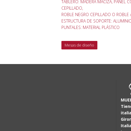
TABLERO: MADERA MACIZA, PANEL C
CEPILLADO,
ROBLE NEGRO CEPILLADO O ROBLE
ESTRUCTURA DE SOPORTE: ALUMIN
PUNTALES: MATERIAL PLÁSTICO
Mesas de diseño
MUEB
Tien
itali
Giro
Itali