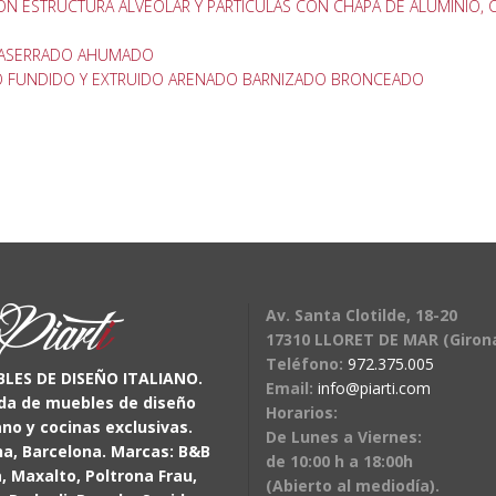
ON ESTRUCTURA ALVEOLAR Y PARTÍCULAS CON CHAPA DE ALUMINIO, 
 ASERRADO AHUMADO
IO FUNDIDO Y EXTRUIDO ARENADO BARNIZADO BRONCEADO
Av. Santa Clotilde, 18-20
17310 LLORET DE MAR (Giron
Teléfono:
972.375.005
LES DE DISEÑO ITALIANO.
Email:
info@piarti.com
da de muebles de diseño
Horarios:
ano y cocinas exclusivas.
De Lunes a Viernes:
na, Barcelona. Marcas: B&B
de 10:00 h a 18:00h
a, Maxalto, Poltrona Frau,
(Abierto al mediodía).