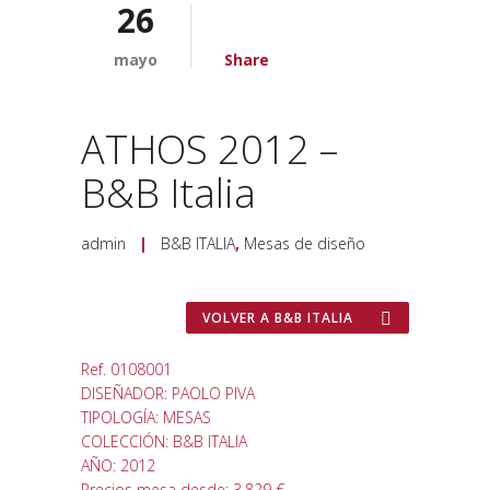
26
mayo
Share
ATHOS 2012 –
B&B Italia
admin
|
B&B ITALIA
,
Mesas de diseño
VOLVER A B&B ITALIA
Ref. 0108001
DISEÑADOR: PAOLO PIVA
TIPOLOGÍA: MESAS
COLECCIÓN: B&B ITALIA
AÑO: 2012
Precios mesa desde: 3.829 €