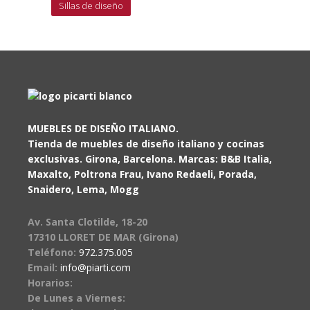
Sillas de diseño
MUEBLES DE DISEÑO ITALIANO.
Tienda de muebles de diseño italiano y cocinas
exclusivas. Girona, Barcelona. Marcas: B&B Italia,
Maxalto, Poltrona Frau, Ivano Redaeli, Porada,
Snaidero, Lema, Mogg
Av. Santa Clotilde, 18-20
17310 LLORET DE MAR (Girona)
Teléfono:
972.375.005
Email:
info@piarti.com
Horarios:
De Lunes a Viernes: