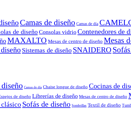
Camas de diseño
CAMEL
diseño
Camas de día
Contenedores de d
olas de diseño
Consolas vidrio
MAXALTO
Mesas d
eño
Mesas de centro de diseño
Sofás
 diseño
SNAIDERO
Sistemas de diseño
 diseño
Cocinas de di
Chaise longue de diseño
Camas de día
Librerías de diseño
Espejos de diseño
Mesas de centro de diseño
Sofás de diseño
 clásico
Textil de diseño
Tumb
Sombrillas