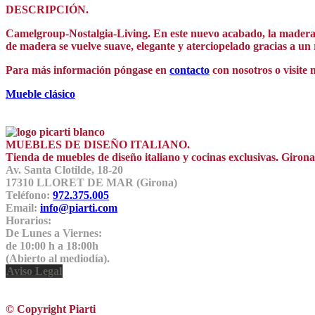
DESCRIPCIÓN.
Camelgroup-Nostalgia-Living. En este nuevo acabado, la madera de
de madera se vuelve suave, elegante y aterciopelado gracias a un 
Para más información póngase en
contacto
con nosotros o visite 
Mueble clásico
MUEBLES DE DISEÑO ITALIANO.
Tienda de muebles de diseño italiano y cocinas exclusivas. Giro
Av. Santa Clotilde, 18-20
17310 LLORET DE MAR (Girona)
Teléfono:
972.375.005
Email:
info@piarti.com
Horarios:
De Lunes a Viernes:
de 10:00 h a 18:00h
(Abierto al mediodía).
Aviso Legal
© Copyright Piarti