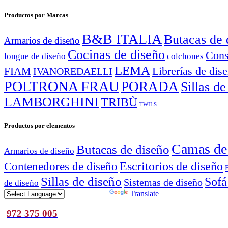
Productos por Marcas
B&B ITALIA
Butacas de 
Armarios de diseño
Cocinas de diseño
Cons
longue de diseño
colchones
LEMA
Librerías de dis
FIAM
IVANOREDAELLI
POLTRONA FRAU
PORADA
Sillas de
LAMBORGHINI
TRIBÙ
TWILS
Productos por elementos
Camas de
Butacas de diseño
Armarios de diseño
Escritorios de diseño
Contenedores de diseño
Sillas de diseño
Sofá
Sistemas de diseño
de diseño
Powered by
Translate
972 375 005