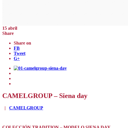
15
abril
Share
Share on
FB
Tweet
G+
CAMELGROUP – Siena day
|
CAMELGROUP
COLECCIÓN TRADITION – MODELO SIENA DAY