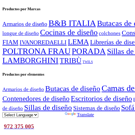
Productos por Marcas
B&B ITALIA
Butacas de 
Armarios de diseño
Cocinas de diseño
Cons
longue de diseño
colchones
LEMA
Librerías de dis
FIAM
IVANOREDAELLI
POLTRONA FRAU
PORADA
Sillas de
LAMBORGHINI
TRIBÙ
TWILS
Productos por elementos
Camas de
Butacas de diseño
Armarios de diseño
Escritorios de diseño
Contenedores de diseño
Sillas de diseño
Sofá
Sistemas de diseño
de diseño
Powered by
Translate
972 375 005