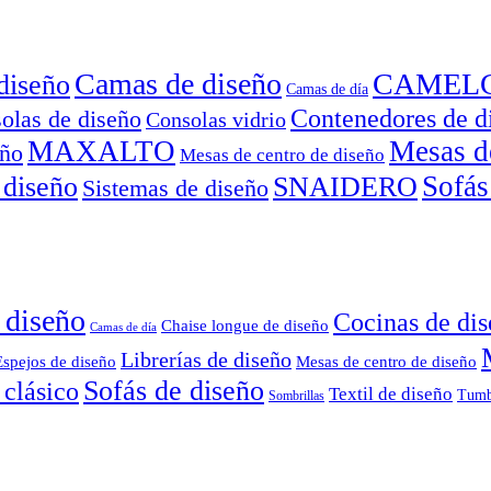
Camas de diseño
CAMEL
diseño
Camas de día
Contenedores de d
olas de diseño
Consolas vidrio
MAXALTO
Mesas d
eño
Mesas de centro de diseño
Sofás
 diseño
SNAIDERO
Sistemas de diseño
 diseño
Cocinas de di
Chaise longue de diseño
Camas de día
Librerías de diseño
Espejos de diseño
Mesas de centro de diseño
Sofás de diseño
 clásico
Textil de diseño
Tumb
Sombrillas