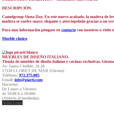
DESCRIPCIÓN.
Camelgroup-Siena-Day. En este nuevo acabado, la madera de fresno
madera se vuelve suave, elegante y aterciopelado gracias a un rev
Para más información póngase en
contacto
con nosotros o visite 
Mueble clásico
MUEBLES DE DISEÑO ITALIANO.
Tienda de muebles de diseño italiano y cocinas exclusivas. Giro
Av. Santa Clotilde, 18-20
17310 LLORET DE MAR (Girona)
Teléfono:
972.375.005
Email:
info@piarti.com
Horarios:
De Lunes a Viernes:
de 10:00 h a 18:00h
(Abierto al mediodía).
Aviso Legal