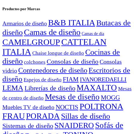
Productos por Marcas
B&B ITALIA
Butacas de
Armarios de diseño
Camas de diseño
diseño
Camas de día
CATTELAN
CAMELGROUP
ITALIA
Cocinas de
Chaise longue de diseño
diseño
Consolas de diseño
Consolas
colchones
Escritorios de
Contenedores de diseño
vidrio
diseño
FIAM
IVANOREDAELLI
Espejos de diseño
MAXALTO
LEMA
Librerías de diseño
Mesas
Mesas de diseño
MOGG
de centro de diseño
POLTRONA
NOCTIS
Muebles TV de diseño
FRAU
PORADA
Sillas de diseño
Sofás de
SNAIDERO
Sistemas de diseño