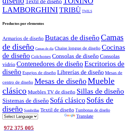
diseño
TONINO
Textil de diseño
LAMBORGHINI
TRIBÙ
TWILS
Productos por elementos
Camas
Butacas de diseño
Armarios de diseño
de diseño
Cocinas
Chaise longue de diseño
Camas de día
de diseño
Consolas de diseño
Consolas
Colchones
Escritorios de
Contenedores de diseño
vidrio
diseño
Librerías de diseño
Espejos de diseño
Mesas de
Mueble
Mesas de diseño
centro de diseño
clásico
Sillas de diseño
Muebles TV de diseño
Sofás de
Sofá clásico
Sistemas de diseño
diseño
Textil de diseño
Tumbonas de diseño
Sombrillas
Powered by
Translate
972 375 005