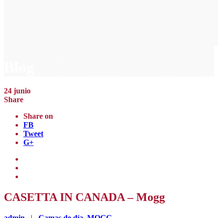
Blog
24
junio
Share
Share on
FB
Tweet
G+
CASETTA IN CANADA – Mogg
admin
|
Camas de día
,
MOGG