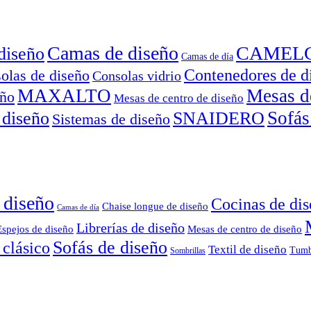
Camas de diseño
CAMEL
diseño
Camas de día
Contenedores de d
olas de diseño
Consolas vidrio
MAXALTO
Mesas d
eño
Mesas de centro de diseño
Sofás
 diseño
SNAIDERO
Sistemas de diseño
 diseño
Cocinas de di
Chaise longue de diseño
Camas de día
Librerías de diseño
Espejos de diseño
Mesas de centro de diseño
Sofás de diseño
 clásico
Textil de diseño
Tumb
Sombrillas