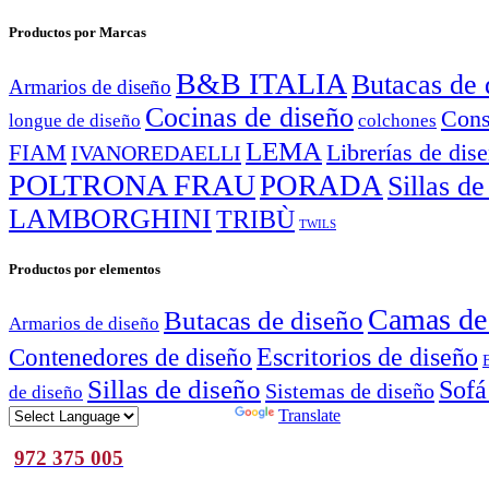
Productos por Marcas
B&B ITALIA
Butacas de 
Armarios de diseño
Cocinas de diseño
Cons
longue de diseño
colchones
LEMA
Librerías de dis
FIAM
IVANOREDAELLI
POLTRONA FRAU
PORADA
Sillas de
LAMBORGHINI
TRIBÙ
TWILS
Productos por elementos
Camas de
Butacas de diseño
Armarios de diseño
Escritorios de diseño
Contenedores de diseño
Sillas de diseño
Sofá
Sistemas de diseño
de diseño
Powered by
Translate
972 375 005