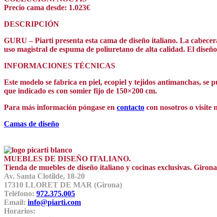
Precio cama desde: 1.023€
DESCRIPCIÓN
GURU – Piarti presenta esta cama de diseño italiano. La cabecera 
uso magistral de espuma de poliuretano de alta calidad. El dise
INFORMACIONES TÉCNICAS
Este modelo se fabrica en piel, ecopiel y tejidos antimanchas, se
que indicado es con somier fijo de 150×200 cm.
Para más información póngase en
contacto
con nosotros o visite 
Camas de diseño
MUEBLES DE DISEÑO ITALIANO.
Tienda de muebles de diseño italiano y cocinas exclusivas. Giro
Av. Santa Clotilde, 18-20
17310 LLORET DE MAR (Girona)
Teléfono:
972.375.005
Email:
info@piarti.com
Horarios: