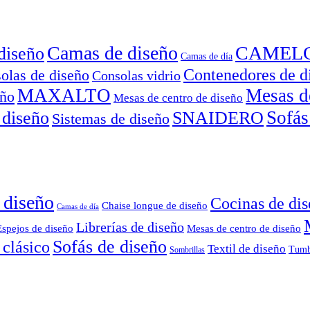
Camas de diseño
CAMEL
diseño
Camas de día
Contenedores de d
olas de diseño
Consolas vidrio
MAXALTO
Mesas d
eño
Mesas de centro de diseño
Sofás
 diseño
SNAIDERO
Sistemas de diseño
 diseño
Cocinas de di
Chaise longue de diseño
Camas de día
Librerías de diseño
Espejos de diseño
Mesas de centro de diseño
Sofás de diseño
 clásico
Textil de diseño
Tumb
Sombrillas