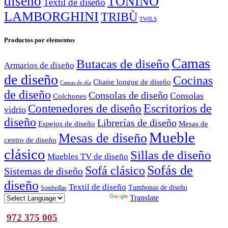
diseño
TONINO
Textil de diseño
LAMBORGHINI
TRIBÙ
TWILS
Productos por elementos
Camas
Butacas de diseño
Armarios de diseño
de diseño
Cocinas
Chaise longue de diseño
Camas de día
de diseño
Consolas de diseño
Consolas
Colchones
Escritorios de
Contenedores de diseño
vidrio
diseño
Librerías de diseño
Espejos de diseño
Mesas de
Mueble
Mesas de diseño
centro de diseño
clásico
Sillas de diseño
Muebles TV de diseño
Sofás de
Sofá clásico
Sistemas de diseño
diseño
Textil de diseño
Tumbonas de diseño
Sombrillas
Powered by
Translate
972 375 005