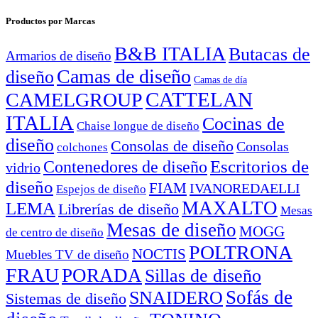
Productos por Marcas
B&B ITALIA
Butacas de
Armarios de diseño
Camas de diseño
diseño
Camas de día
CATTELAN
CAMELGROUP
ITALIA
Cocinas de
Chaise longue de diseño
diseño
Consolas de diseño
Consolas
colchones
Escritorios de
Contenedores de diseño
vidrio
diseño
FIAM
IVANOREDAELLI
Espejos de diseño
MAXALTO
LEMA
Librerías de diseño
Mesas
Mesas de diseño
MOGG
de centro de diseño
POLTRONA
NOCTIS
Muebles TV de diseño
FRAU
PORADA
Sillas de diseño
Sofás de
SNAIDERO
Sistemas de diseño